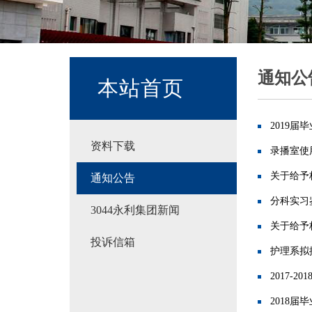
通知公
本站首页
2019
资料下载
录播室使
关于给予
通知公告
分科实习
3044永利集团新闻
关于给予
投诉信箱
护理系拟推
2017-
2018