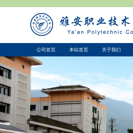
公司首页
本站首页
关于我们